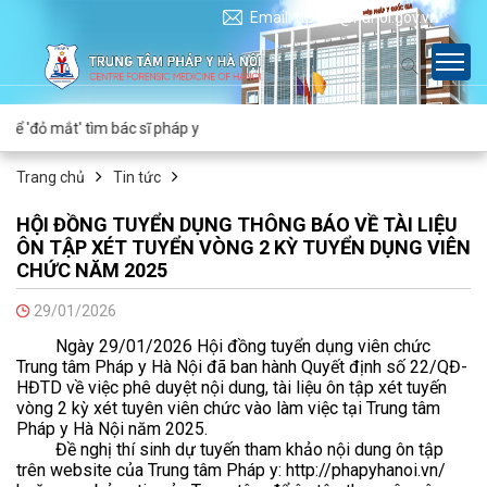
Email: ttpyhn@hanoi.gov.vn
 'đỏ mắt' tìm bác sĩ pháp y
Trang chủ
Tin tức
HỘI ĐỒNG TUYỂN DỤNG THÔNG BÁO VỀ TÀI LIỆU
ÔN TẬP XÉT TUYỂN VÒNG 2 KỲ TUYỂN DỤNG VIÊN
CHỨC NĂM 2025
29/01/2026
Ngày 29/01/2026 Hội đồng tuyển dụng viên chức
Trung tâm Pháp y Hà Nội đã ban hành Quyết định số 22/QĐ-
HĐTD về việc phê duyệt nội dung, tài liệu ôn tập xét tuyến
vòng 2 kỳ xét tuyên viên chức vào làm việc tại Trung tâm
Pháp y Hà Nội năm 2025.
Đề nghị thí sinh dự tuyến tham khảo nội dung ôn tập
trên website của Trung tâm Pháp y: http://phapyhanoi.vn/