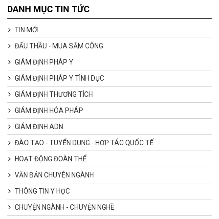
DANH MỤC TIN TỨC
TIN MỚI
ĐẤU THẦU - MUA SẮM CÔNG
GIÁM ĐỊNH PHÁP Y
GIÁM ĐỊNH PHÁP Y TÌNH DỤC
GIÁM ĐỊNH THƯƠNG TÍCH
GIÁM ĐỊNH HÓA PHÁP
GIÁM ĐỊNH ADN
ĐÀO TẠO - TUYỂN DỤNG - HỢP TÁC QUỐC TẾ
HOẠT ĐỘNG ĐOÀN THỂ
VĂN BẢN CHUYÊN NGÀNH
THÔNG TIN Y HỌC
CHUYỆN NGÀNH - CHUYỆN NGHỀ