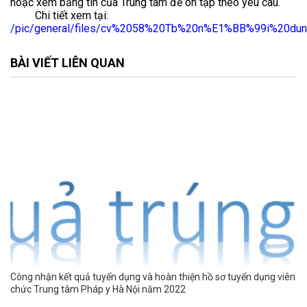
hoặc xem bảng tin của Trung tâm để ôn tập theo yêu câu.
Chi tiết xem tại:
/pic/general/files/cv%2058%20Tb%20n%E1%BB%99i%20
BÀI VIẾT LIÊN QUAN
 viên
Thông báo tuyển lao động hợp đồng năm 2023