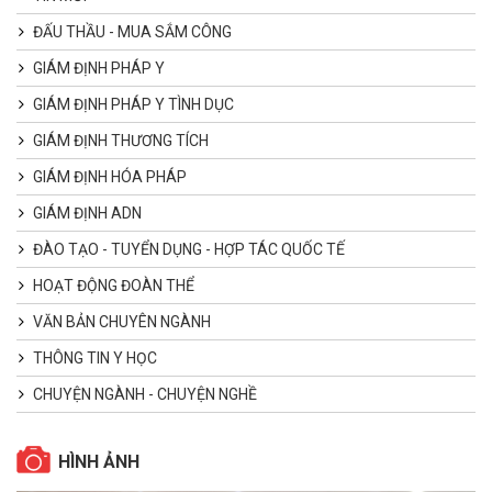
ĐẤU THẦU - MUA SẮM CÔNG
GIÁM ĐỊNH PHÁP Y
GIÁM ĐỊNH PHÁP Y TÌNH DỤC
GIÁM ĐỊNH THƯƠNG TÍCH
GIÁM ĐỊNH HÓA PHÁP
GIÁM ĐỊNH ADN
ĐÀO TẠO - TUYỂN DỤNG - HỢP TÁC QUỐC TẾ
HOẠT ĐỘNG ĐOÀN THỂ
VĂN BẢN CHUYÊN NGÀNH
THÔNG TIN Y HỌC
CHUYỆN NGÀNH - CHUYỆN NGHỀ
HÌNH ẢNH