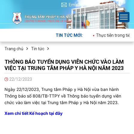
Email: ttpyhn@hanoi.gov.vn
TIN TỨC MỚI:
Thực tiễn trong tiến trì
Trang chủ
Tin tức
THÔNG BÁO TUYỂN DỤNG VIÊN CHỨC VÀO LÀM
VIỆC TẠI TRUNG TÂM PHÁP Y HÀ NỘI NĂM 2023
22/12/2023
Ngày 22/12/2023, Trung tâm Pháp y Hà Nội vừa ban hành
Thông báo số 808/TB-TTPY về Thông báo tuyển dụng viên
chức vào làm việc tại Trung tâm Pháp y Hà Nội năm 2023.
Xem chi tiết Kế hoạch tại đây