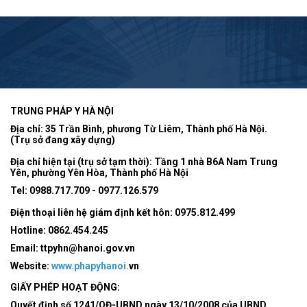
TRUNG PHÁP Y HÀ NỘI
Địa chỉ: 35 Trần Bình, phương Từ Liêm, Thành phố Hà Nội.
(Trụ sở đang xây dựng)
Địa chỉ hiện tại (trụ sở tạm thời): Tầng 1 nhà B6A Nam Trung
Yên, phường Yên Hòa, Thành phố Hà Nội
Tel:
0988.717.709 - 0977.126.579
Điện thoại liên hệ giám định kết hôn: 0975.812.499
Hotline:
0862.454.245
Email:
ttpyhn@hanoi.gov.vn
Website:
www.phapyhanoi.
vn
GIẤY PHÉP HOẠT ĐỘNG:
Quyết định số 1241/QĐ-UBND ngày 13/10/2008 của UBND