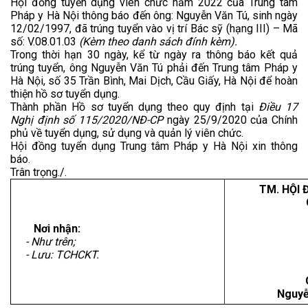
Hội đồng tuyển dụng viên chức năm 2022 của Trung tâm
Pháp y Hà Nội thông báo đến ông: Nguyễn Văn Tú, sinh ngày
12/02/1997, đã trúng tuyển vào vị trí Bác sỹ (hạng III) – Mã
số: V.08.01.03
(Kèm t
heo danh sách đính kèm).
Trong thời hạn 30 ngày, kể từ ngày ra thông báo kết quả
trúng tuyển, ông Nguyễn Văn Tú phải đến Trung tâm Pháp y
Hà Nội, số 35 Trần Bình, Mai Dịch, Cầu Giấy, Hà Nội để hoàn
thiện hồ sơ tuyển dụng.
Thành phần Hồ sơ tuyển dụng theo quy định tại
Điều 17
Nghị định số 115/2020/NĐ-CP
ngày 25/9/2020 của Chính
phủ về tuyển dụng, sử dụng và quản lý viên chức.
Hội đồng tuyển dụng Trung tâm Pháp y Hà Nội xin thông
báo.
Trân trọng./.
TM. HỘI
Nơi nhận:
- Như trên;
- Lưu: TCHCKT.
Nguyễ