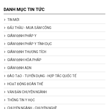
DANH MỤC TIN TỨC
TIN MỚI
ĐẤU THẦU - MUA SẮM CÔNG
GIÁM ĐỊNH PHÁP Y
GIÁM ĐỊNH PHÁP Y TÌNH DỤC
GIÁM ĐỊNH THƯƠNG TÍCH
GIÁM ĐỊNH HÓA PHÁP
GIÁM ĐỊNH ADN
ĐÀO TẠO - TUYỂN DỤNG - HỢP TÁC QUỐC TẾ
HOẠT ĐỘNG ĐOÀN THỂ
VĂN BẢN CHUYÊN NGÀNH
THÔNG TIN Y HỌC
CHUYỆN NGÀNH - CHUYỆN NGHỀ