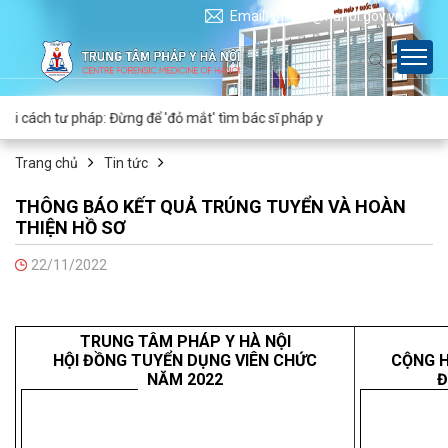
Email: ttpyhn@hanoi.gov.vn
 cách tư pháp: Đừng để 'đỏ mắt' tìm bác sĩ pháp y
Trang chủ
Tin tức
THÔNG BÁO KẾT QUẢ TRÚNG TUYỂN VÀ HOÀN
THIỆN HỒ SƠ
22/11/2022
TRUNG TÂM PHÁP Y HÀ NỘI
HỘI ĐỒNG TUYỂN DỤNG VIÊN CHỨC
CỘNG H
NĂM 2022
Đ