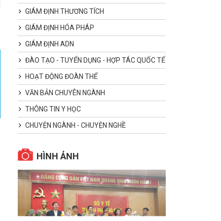
GIÁM ĐỊNH THƯƠNG TÍCH
GIÁM ĐỊNH HÓA PHÁP
GIÁM ĐỊNH ADN
ĐÀO TẠO - TUYỂN DỤNG - HỢP TÁC QUỐC TẾ
HOẠT ĐỘNG ĐOÀN THỂ
VĂN BẢN CHUYÊN NGÀNH
THÔNG TIN Y HỌC
CHUYỆN NGÀNH - CHUYỆN NGHỀ
HÌNH ẢNH