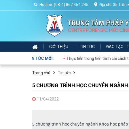
Hotline:
(08-4) 862.454.245
Địa chỉ: 35 Trần
GIỚI THIỆU
TIN TỨC
ĐÀO TẠO - 
TIN TỨC MỚI:
Thực tiễn trong tiến trình cải cách tư ph
Trang chủ
Tin tức
5 CHƯƠNG TRÌNH HỌC CHUYÊN NGÀNH 
11/04/2022
5 chương trình học chuyên ngành Khoa học pháp 