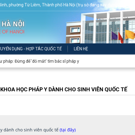
 Bình, phường Từ Liêm, Thành phố Hà Nội (trụ sở đang xây dựng)
TUYỂN DỤNG - HỢP TÁC QUỐC TẾ
LIÊN HỆ
áp: Đừng để 'đỏ mắt' tìm bác sĩ pháp y
KHOA HỌC PHÁP Y DÀNH CHO SINH VIÊN QUỐC TẾ
y dành cho sinh viên quốc tế
(tại đây)