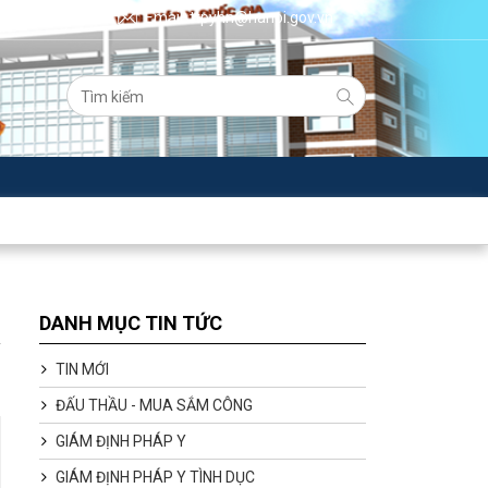
Email: ttpyhn@hanoi.gov.vn
DANH MỤC TIN TỨC
TIN MỚI
ĐẤU THẦU - MUA SẮM CÔNG
GIÁM ĐỊNH PHÁP Y
GIÁM ĐỊNH PHÁP Y TÌNH DỤC