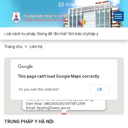
Email: ttpyhn@hanoi.gov.vn
nh cải cách tư pháp: Đừng để 'đỏ mắt' tìm bác sĩ pháp y
Trang chủ
Liên hệ
This page can't load Google Maps correctly.
OK
Do you own this website?
Liên hệ
Địa chỉ: Địa chỉ: 35 Trần Bình, phường Từ Liêm,
Thành phố Hà Nội (trụ sở đang xây dựng)
Điện thoại: 0862454245/0975812499
Email: ttpyhn@hanoi.gov.vn
TRUNG PHÁP Y HÀ NỘI