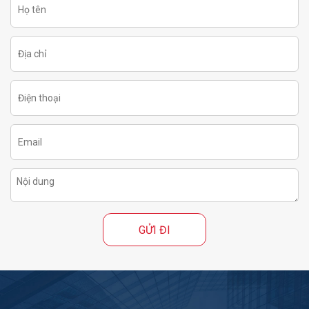
GỬI ĐI