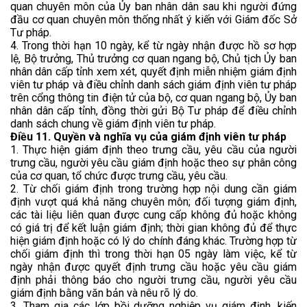
quan chuyên môn của Ủy ban nhân dân sau khi người đứng
đầu cơ quan chuyên môn thống nhất ý kiến với Giám đốc Sở
Tư pháp.
4. Trong thời hạn 10 ngày, kể từ ngày nhận được hồ sơ hợp
lệ, Bộ trưởng, Thủ trưởng cơ quan ngang bộ, Chủ tịch Ủy ban
nhân dân cấp tỉnh xem xét, quyết định miễn nhiệm giám định
viên tư pháp và điều chỉnh danh sách giám định viên tư pháp
trên cổng thông tin điện tử của bộ, cơ quan ngang bộ, Ủy ban
nhân dân cấp tỉnh, đồng thời gửi Bộ Tư pháp để điều chỉnh
danh sách chung về giám định viên tư pháp.
Điều 11. Quyền và nghĩa vụ của giám định viên tư pháp
1. Thực hiện giám định theo trưng cầu, yêu cầu của người
trưng cầu, người yêu cầu giám định hoặc theo sự phân công
của cơ quan, tổ chức được trưng cầu, yêu cầu.
2. Từ chối giám định trong trường hợp nội dung cần giám
định vượt quá khả năng chuyên môn; đối tượng giám định,
các tài liệu liên quan được cung cấp không đủ hoặc không
có giá trị để kết luận giám định; thời gian không đủ để thực
hiện giám định hoặc có lý do chính đáng khác. Trường hợp từ
chối giám định thì trong thời hạn 05 ngày làm việc, kể từ
ngày nhận được quyết định trưng cầu hoặc yêu cầu giám
định phải thông báo cho người trưng cầu, người yêu cầu
giám định bằng văn bản và nêu rõ lý do.
3. Tham gia các lớp bồi dưỡng nghiệp vụ giám định, kiến