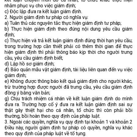
nhằm phục vụ cho việc giám định;
c) Độc lập đưa ra kết luận giám định.
2. Người giám định tư pháp có nghĩa vụ:
a) Tuân thủ các nguyên tắc thực hiện giám định tư pháp;
b) Thực hiện giám định theo đúng nội dung yêu cầu giám
định;
c) Thực hiện và trả kết luận giám định đúng thời hạn yêu cầu;
trong trường hợp cần thiết phải có thêm thời gian để thực
hiện giám định thì phải thông báo kịp thời cho người trưng
cầu, yêu cầu giám định biết;
d) Lập hồ sơ giám định;
đ) Bảo quản mẫu vật giám định, tài liệu liên quan đến vụ việc
giám định;
e) Không được thông báo kết quả giám định cho người khác,
trừ trường hợp được người đã trưng cầu, yêu cầu giám định
đồng ý bằng văn bản;
g) Chịu trách nhiệm cá nhân về kết luận giám định do mình
đưa ra. Trường hợp cố ý đưa ra kết luận giám định sai sự
thật gây thiệt hại cho cá nhân, tổ chức thì còn phải bồi
thường, bồi hoàn theo quy định của pháp luật.
3. Ngoài các quyền, nghĩa vụ quy định tại khoản 1 và khoản 2
Điều này, người giám định tư pháp có quyền, nghĩa vụ khác
theo quy định của pháp luật về tố tụng.