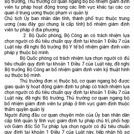
Bộ trưởng, Thủ trưởng cơ quan ngang bộ bổ nhiệm giám định
viên tư pháp hoạt động trong các lĩnh vực khác tại các cơ
quan ở trung ương thuộc phạm vi quản lý.
Chủ tịch Ủy ban nhân dân tỉnh, thành phố trực thuộc trung
ương (sau đây gọi chung là cấp tỉnh) bổ nhiệm giám định
viên tư pháp ở địa phương.
2. Bộ Quốc phòng, Bộ Công an có trách nhiệm lựa
chọn người có đủ tiêu chuẩn quy định tại khoản 1 Điều 7 của
Luật này đề nghị Bộ trưởng Bộ Y tế bổ nhiệm giám định viên
pháp y thuộc bộ mình.
Bộ Quốc phòng có trách nhiệm lựa chọn người có đủ
tiêu chuẩn quy định tại khoản 1 Điều 7 của Luật này, đề nghị
Bộ trưởng Bộ Công an bổ nhiệm giám định viên kỹ thuật hình
sự thuộc bộ mình.
Thủ trưởng đơn vị thuộc bộ, cơ quan ngang bộ được
giao quản lý hoạt động giám định tư pháp có trách nhiệm lựa
chọn người có đủ tiêu chuẩn quy định tại khoản 1 Điều 7 của
Luật này, đề nghị Bộ trưởng, Thủ trưởng cơ quan ngang bộ
bổ nhiệm giám định viên tư pháp ở lĩnh vực giám định thuộc
thẩm quyền quản lý.
Người đứng đầu cơ quan chuyên môn của Ủy ban nhân dân
cấp tỉnh quản lý lĩnh vực giám định tư pháp chủ trì, phối hợp
với Giám đốc Sở Tư pháp lựa chọn người có đủ tiêu chuẩn
quy định tại khoản 1 Điều 7 của Luật này, tiếp nhận hồ sơ