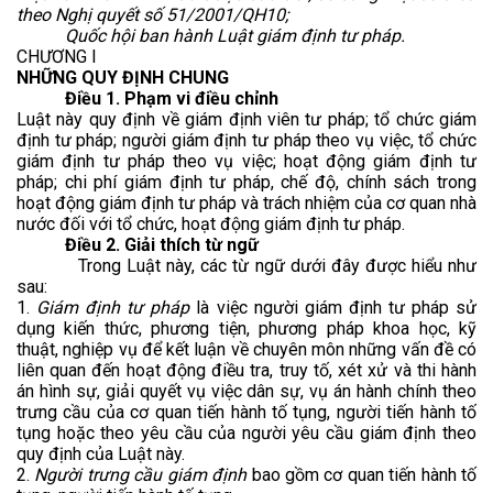
theo Nghị quyết số 51/2001/QH10;
Quốc hội ban hành Luật giám định tư pháp.
CHƯƠNG I
NHỮNG QUY ĐỊNH CHUNG
Điều 1. Phạm vi điều chỉnh
Luật này quy định về giám định viên tư pháp; tổ chức giám
định tư pháp; người giám định tư pháp theo vụ việc, tổ chức
giám định tư pháp theo vụ việc; hoạt động giám định tư
pháp; chi phí giám định tư pháp, chế độ, chính sách trong
hoạt động giám định tư pháp và trách nhiệm của cơ quan nhà
nước đối với tổ chức, hoạt động giám định tư pháp.
Điều 2. Giải thích từ ngữ
Trong Luật này, các từ ngữ dưới đây được hiểu như
sau:
1.
Giám định tư pháp
là việc người giám định tư pháp sử
dụng kiến thức, phương tiện, phương pháp khoa học, kỹ
thuật, nghiệp vụ để kết luận về chuyên môn những vấn đề có
liên quan đến hoạt động điều tra, truy tố, xét xử và thi hành
án hình sự, giải quyết vụ việc dân sự, vụ án hành chính theo
trưng cầu của cơ quan tiến hành tố tụng, người tiến hành tố
tụng hoặc theo yêu cầu của người yêu cầu giám định theo
quy định của Luật này.
2.
Người trưng cầu giám định
bao gồm cơ quan tiến hành tố