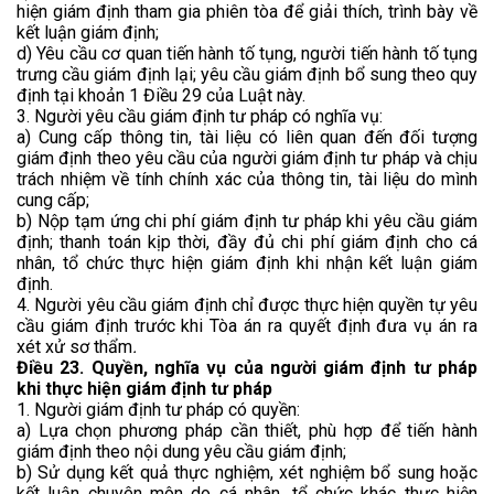
hiện giám định tham gia phiên tòa để giải thích, trình bày về
kết luận giám định;
d) Yêu cầu cơ quan tiến hành tố tụng, người tiến hành tố tụng
trưng cầu giám định lại; yêu cầu giám định bổ sung theo quy
định tại khoản 1 Điều 29 của Luật này.
3. Người yêu cầu giám định tư pháp có nghĩa vụ:
a) Cung cấp thông tin, tài liệu có liên quan đến đối tượng
giám định theo yêu cầu của người giám định tư pháp và chịu
trách nhiệm về tính chính xác của thông tin, tài liệu do mình
cung cấp;
b) Nộp tạm ứng chi phí giám định tư pháp khi yêu cầu giám
định; thanh toán kịp thời, đầy đủ chi phí giám định cho cá
nhân, tổ chức thực hiện giám định khi nhận kết luận giám
định.
4. Người yêu cầu giám định chỉ được thực hiện quyền tự yêu
cầu giám định trước khi Tòa án ra quyết định đưa vụ án ra
xét xử sơ thẩm
.
Điều 23. Quyền, nghĩa vụ của người giám định tư pháp
khi thực hiện giám định tư pháp
1. Người giám định tư pháp có quyền:
a) Lựa chọn phương pháp cần thiết, phù hợp để tiến hành
giám định theo nội dung yêu cầu giám định;
b) Sử dụng kết quả thực nghiệm, xét nghiệm bổ sung hoặc
kết luận chuyên môn do cá nhân, tổ chức khác thực hiện