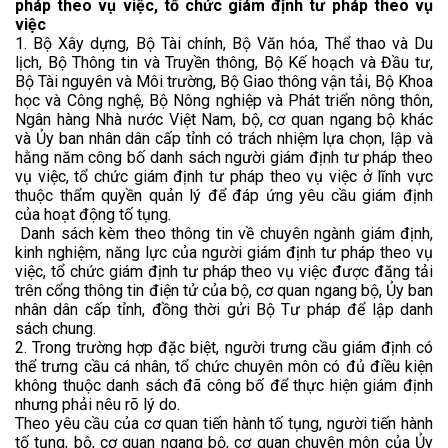
pháp theo vụ việc, tổ chức giám định tư pháp theo vụ
việc
1. Bộ Xây dựng, Bộ Tài chính, Bộ Văn hóa, Thể thao và Du
lịch, Bộ Thông tin và Truyền thông, Bộ Kế hoạch và Đầu tư,
Bộ Tài nguyên và Môi trường, Bộ Giao thông vận tải, Bộ Khoa
học và Công nghệ, Bộ Nông nghiệp và Phát triển nông thôn,
Ngân hàng Nhà nước Việt Nam, bộ, cơ quan ngang bộ khác
và Ủy ban nhân dân cấp tỉnh có trách nhiệm lựa chọn, lập và
hằng năm công bố danh sách người giám định tư pháp theo
vụ việc, tổ chức giám định tư pháp theo vụ việc ở lĩnh vực
thuộc thẩm quyền quản lý để đáp ứng yêu cầu giám định
của hoạt động tố tụng.
Danh sách kèm theo thông tin về chuyên ngành giám định,
kinh nghiệm, năng lực của người giám định tư pháp theo vụ
việc, tổ chức giám định tư pháp theo vụ việc được đăng tải
trên cổng thông tin điện tử của bộ, cơ quan ngang bộ, Ủy ban
nhân dân cấp tỉnh, đồng thời gửi Bộ Tư pháp để lập danh
sách chung.
2. Trong trường hợp đặc biệt, người trưng cầu giám định có
thể trưng cầu cá nhân, tổ chức chuyên môn có đủ điều kiện
không thuộc danh sách đã công bố để thực hiện giám định
nhưng phải nêu rõ lý do.
Theo yêu cầu của cơ quan tiến hành tố tụng, người tiến hành
tố tụng, bộ, cơ quan ngang bộ, cơ quan chuyên môn của Ủy