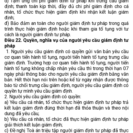
d) Tạm ứng chi phí giám định tư pháp khi trưng cầu giám
định; thanh toán kịp thời, đầy đủ chi phí giám định cho cá
nhân, tổ chức thực hiện giám định khi nhận kết luận giám
định;
đ) Bảo đảm an toàn cho người giám định tư pháp trong quá
trình thực hiện giám định hoặc khi tham gia tố tụng với tư
cách là người giám định tư pháp.
Điều 22. Quyền, nghĩa vụ của người yêu cầu giám định tư
pháp
1. Người yêu cầu giám định có quyền gửi văn bản yêu cầu
cơ quan tiến hành tố tụng, người tiến hành tố tụng trưng cầu
giám định. Trường hợp cơ quan tiến hành tố tụng, người tiến
hành tố tụng không chấp nhận yêu cầu thì trong thời hạn 07
ngày phải thông báo cho người yêu cầu giám định bằng văn
bản. Hết thời hạn nói trên hoặc kể từ ngày nhận được thông
báo từ chối trưng cầu giám định, người yêu cầu giám định có
quyền tự mình yêu cầu giám định.
2. Người yêu cầu giám định có quyền:
a) Yêu cầu cá nhân, tổ chức thực hiện giám định tư pháp trả
kết luận giám định đúng thời hạn đã thỏa thuận và theo nội
dung đã yêu cầu;
b) Yêu cầu cá nhân, tổ chức đã thực hiện giám định tư pháp
giải thích kết luận giám định;
c) Đề nghị Toà án triệu tập người giám định tư pháp đã thực