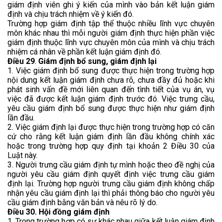
giám định viên ghi ý kiến của mình vào bản kết luận giám
định và chịu trách nhiệm về ý kiến đó.
Trường hợp giám định tập thể thuộc nhiều lĩnh vực chuyên
môn khác nhau thì mỗi người giám định thực hiện phần việc
giám định thuộc lĩnh vực chuyên môn của mình và chịu trách
nhiệm cá nhân về phần kết luận giám định đó.
Điều 29
.
Giám định bổ sung, giám định lại
1. Việc giám định bổ sung được thực hiện trong trường hợp
nội dung kết luận giám định chưa rõ, chưa đầy đủ hoặc khi
phát sinh vấn đề mới liên quan đến tình tiết của vụ án, vụ
việc đã được kết luận giám định trước đó. Việc trưng cầu,
yêu cầu giám định bổ sung được thực hiện như giám định
lần đầu.
2. Việc giám định lại được thực hiện trong trường hợp có căn
cứ cho rằng kết luận giám định lần đầu không chính xác
hoặc trong trường hợp quy định tại khoản 2 Điều 30 của
Luật này.
3. Người trưng cầu giám định tự mình hoặc theo đề nghị của
người yêu cầu giám định quyết định việc trưng cầu giám
định lại. Trường hợp người trưng cầu giám định không chấp
nhận yêu cầu giám định lại thì phải thông báo cho người yêu
cầu giám định bằng văn bản và nêu rõ lý do.
Điều 30. Hội đồng giám định
1. Trong trường hợp có sự khác nhau giữa kết luận giám định