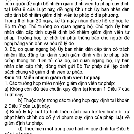
của người đề nghị bổ nhiệm giám định viên tư pháp quy định
tại Điều 8 của Luật này, đề nghị Chủ tịch Ủy ban nhân dân
cấp tỉnh bổ nhiệm giám định viên tư pháp ở địa phương.
Trong thời hạn 20 ngày, kể từ ngày nhận được hồ sơ hợp lệ,
Bộ trưởng, Thủ trưởng cơ quan ngang bộ, Chủ tịch Ủy ban
nhân dân cấp tỉnh quyết định bổ nhiệm giám định viên tư
pháp. Trường hợp từ chối thì phải thông báo cho người đề
nghị bằng văn bản và nêu rõ lý do.
3. Bộ, cơ quan ngang bộ, Ủy ban nhân dân cấp tỉnh có trách
nhiệm lập, đăng tải danh sách giám định viên tư pháp trên
cổng thông tin điện tử của bộ, cơ quan ngang bộ, Ủy ban
nhân dân cấp tỉnh, đồng thời gửi Bộ Tư pháp để lập danh
sách chung về giám định viên tư pháp.
Điều 10. Miễn nhiệm giám định viên tư pháp
1. Các trường hợp miễn nhiệm giám định viên tư pháp:
a) Không còn đủ tiêu chuẩn quy định tại khoản 1 Điều 7 của
Luật này;
b) Thuộc một trong các trường hợp quy định tại khoản
2 Điều 7 của Luật này;
c) Bị xử lý kỷ luật từ hình thức cảnh cáo trở lên hoặc bị xử
phạt hành chính do cố ý vi phạm quy định của pháp luật về
giám định tư pháp;
d) Thực hiện một trong các hành vi quy định tại Điều 6