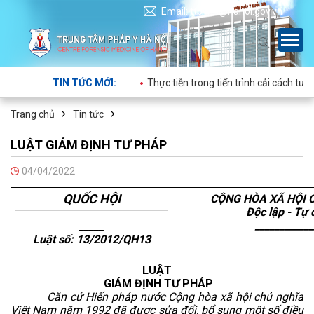
Email: ttpyhn@hanoi.gov.vn
IN TỨC MỚI:
Thực tiễn trong tiến trình cải cách tư pháp: Đừng để 
Trang chủ
Tin tức
LUẬT GIÁM ĐỊNH TƯ PHÁP
04/04/2022
QUỐC HỘI
CỘNG HÒA XÃ HỘI 
Độc lập - Tự 
____________
_____
Luật số: 13/2012/QH13
L
UẬT
GIÁM
ĐỊNH TƯ PHÁP
Căn cứ Hiến pháp nước Cộng hòa xã hội chủ nghĩa
Việt Nam năm 1992 đã được sửa đổi, bổ sung một số điều