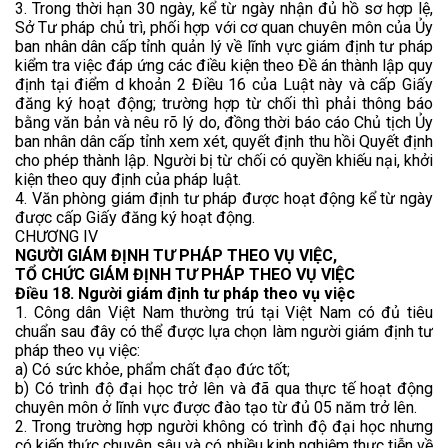
3. Trong thời hạn 30 ngày, kể từ ngày nhận đủ hồ sơ hợp lệ,
Sở Tư pháp chủ trì, phối hợp với cơ quan chuyên môn của Ủy
ban nhân dân cấp tỉnh quản lý về lĩnh vực giám định tư pháp
kiểm tra việc đáp ứng các điều kiện theo Đề án thành lập quy
định tại điểm d khoản 2 Điều 16 của Luật này và cấp Giấy
đăng ký hoạt động; trường hợp từ chối thì phải thông báo
bằng văn bản và nêu rõ lý do, đồng thời báo cáo Chủ tịch Ủy
ban nhân dân cấp tỉnh xem xét, quyết định thu hồi Quyết định
cho phép thành lập. Người bị từ chối có quyền khiếu nại, khởi
kiện theo quy định của pháp luật.
4. Văn phòng giám định tư pháp được hoạt động kể từ ngày
được cấp Giấy đăng ký hoạt động.
CHƯƠNG IV
NGƯỜI GIÁM ĐỊNH TƯ PHÁP THEO VỤ VIỆC,
TỔ CHỨC GIÁM ĐỊNH TƯ PHÁP THEO VỤ VIỆC
Điều 18. Người giám định tư pháp theo vụ việc
1. Công dân Việt Nam thường trú tại Việt Nam có đủ tiêu
chuẩn sau đây có thể được lựa chọn làm người giám định tư
pháp theo vụ việc:
a) Có sức khỏe, phẩm chất đạo đức tốt;
b) Có trình độ đại học trở lên và đã qua thực tế hoạt động
chuyên môn ở lĩnh vực được đào tạo từ đủ 05 năm trở lên.
2. Trong trường hợp người không có trình độ đại học nhưng
có kiến thức chuyên sâu và có nhiều kinh nghiệm thực tiễn về