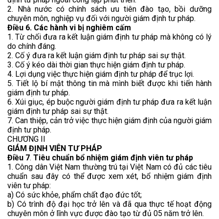
2. Nhà nước có chính sách ưu tiên đào tạo, bồi dưỡng
chuyên môn, nghiệp vụ đối với người giám định tư pháp.
Điều 6. Các hành vi bị nghiêm cấm
1. Từ chối đưa ra kết luận giám định tư pháp mà không có lý
do chính đáng.
2. Cố ý đưa ra kết luận giám định tư pháp sai sự thật.
3. Cố ý kéo dài thời gian thực hiện giám định tư pháp.
4. Lợi dụng việc thực hiện giám định tư pháp để trục lợi.
5. Tiết lộ bí mật thông tin mà mình biết được khi tiến hành
giám định tư pháp.
6. Xúi giục, ép buộc người giám định tư pháp đưa ra kết luận
giám định tư pháp sai sự thật.
7. Can thiệp, cản trở việc thực hiện giám định của người giám
định tư pháp.
CHƯƠNG II
GIÁM ĐỊNH VIÊN TƯ PHÁP
Điều 7
.
Tiêu chuẩn bổ nhiệm giám định viên tư pháp
1. Công dân Việt Nam thường trú tại Việt Nam có đủ các tiêu
chuẩn sau đây có thể được xem xét, bổ nhiệm giám định
viên tư­ pháp:
a) Có sức khỏe, phẩm chất đạo đức tốt;
b) Có trình độ đại học trở lên và đã qua thực tế hoạt động
chuyên môn ở lĩnh vực được đào tạo từ đủ 05 năm trở lên.