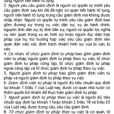
tụng, người tiến hành tố tụng.
3.
Người yêu cầu giám định
là người có quyền tự mình yêu
cầu giám định sau khi đã đề nghị cơ quan tiến hành tố tụng,
người tiến hành tố tụng trưng cầu giám định mà không được
chấp nhận. Người có quyền tự mình yêu cầu giám định bao
gồm đương sự trong vụ việc dân sự, vụ án hành chính,
nguyên đơn dân sự, bị đơn dân sự, người có quyền lợi, nghĩa
vụ liên quan trong vụ án hình sự hoặc người đại diện hợp
pháp của họ, trừ trường hợp việc yêu cầu giám định liên
quan đến việc xác định trách nhiệm hình sự của bị can, bị
cáo.
4.
Cá nhân, tổ chức giám định tư pháp
bao gồm giám định
viên tư pháp, người giám định tư pháp theo vụ việc, tổ chức
giám định tư pháp công lập, tổ chức giám định tư pháp
ngoài công lập và tổ chức giám định tư pháp theo vụ việc.
5
. Người giám định tư pháp
bao gồm giám định viên tư
pháp và người giám định tư pháp theo vụ việc.
6.
Giám định viên tư pháp
là người đủ tiêu chuẩn quy định
tại khoản 1 Điều 7 của Luật này, được cơ quan nhà nước có
thẩm quyền bổ nhiệm để thực hiện giám định tư pháp.
7.
Người giám định tư pháp theo vụ việc
là người đủ tiêu
chuẩn quy định tại khoản 1 hoặc khoản 2 Điều 18 và Điều 20
của Luật này, được trưng cầu, yêu cầu giám định.
8.
Tổ chức giám định tư pháp theo vụ việc
là cơ quan, tổ