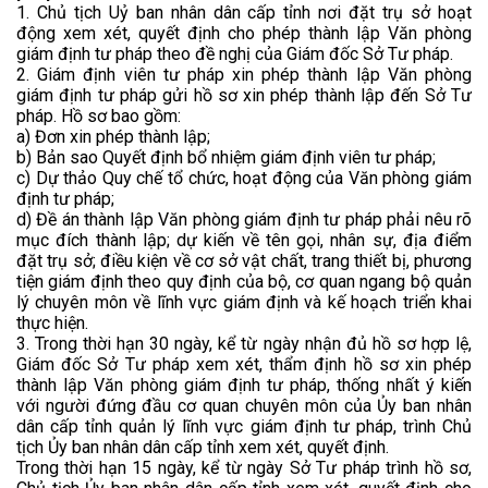
1. Chủ tịch Uỷ ban nhân dân cấp tỉnh nơi đặt trụ sở hoạt
động xem xét, quyết định cho phép thành lập Văn phòng
giám định tư pháp theo đề nghị của Giám đốc Sở Tư pháp.
2. Giám định viên tư pháp xin phép thành lập Văn phòng
giám định tư pháp gửi hồ sơ xin phép thành lập đến Sở Tư
pháp. Hồ sơ bao gồm:
a) Đơn xin phép thành lập;
b) Bản sao Quyết định bổ nhiệm giám định viên tư pháp;
c) Dự thảo Quy chế tổ chức, hoạt động của Văn phòng giám
định tư pháp;
d) Đề án thành lập Văn phòng giám định tư pháp phải nêu rõ
mục đích thành lập; dự kiến về tên gọi, nhân sự, địa điểm
đặt trụ sở; điều kiện về cơ sở vật chất, trang thiết bị, phương
tiện giám định theo quy định của bộ, cơ quan ngang bộ quản
lý chuyên môn về lĩnh vực giám định và kế hoạch triển khai
thực hiện.
3. Trong thời hạn 30 ngày, kể từ ngày nhận đủ hồ sơ hợp lệ,
Giám đốc Sở Tư pháp xem xét, thẩm định hồ sơ xin phép
thành lập Văn phòng giám định tư pháp, thống nhất ý kiến
với người đứng đầu cơ quan chuyên môn của Ủy ban nhân
dân cấp tỉnh quản lý lĩnh vực giám định tư pháp, trình Chủ
tịch Ủy ban nhân dân cấp tỉnh xem xét, quyết định.
Trong thời hạn 15 ngày, kể từ ngày Sở Tư pháp trình hồ sơ,