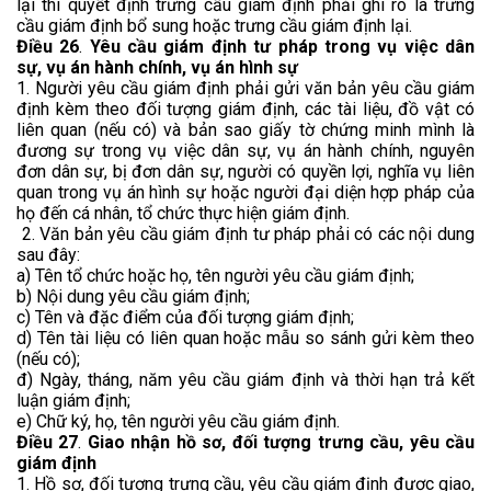
lại thì quyết định trưng cầu giám định phải ghi rõ là trưng
cầu giám định bổ sung hoặc trưng cầu giám định lại.
Điều 26
.
Yêu cầu giám định tư pháp trong vụ việc dân
sự, vụ án hành chính, vụ án hình sự
1. Người yêu cầu giám định phải gửi văn bản yêu cầu giám
định kèm theo đối tượng giám định, các tài liệu, đồ vật có
liên quan (nếu có) và bản sao giấy tờ chứng minh mình là
đương sự trong vụ việc dân sự, vụ án hành chính, nguyên
đơn dân sự, bị đơn dân sự, người có quyền lợi, nghĩa vụ liên
quan trong vụ án hình sự hoặc người đại diện hợp pháp của
họ đến cá nhân, tổ chức thực hiện giám định.
2. Văn bản yêu cầu giám định tư pháp phải có các nội dung
sau đây:
a) Tên tổ chức hoặc họ, tên người yêu cầu giám định;
b) Nội dung yêu cầu giám định;
c) Tên và đặc điểm của đối tượng giám định;
d) Tên tài liệu có liên quan hoặc mẫu so sánh gửi kèm theo
(nếu có);
đ) Ngày, tháng, năm yêu cầu giám định và thời hạn trả kết
luận giám định;
e) Chữ ký, họ, tên người yêu cầu giám định.
Điều 27
.
Giao nhận hồ sơ, đối tượng trưng cầu, yêu cầu
giám định
1. Hồ sơ, đối tượng trưng cầu, yêu cầu giám định được giao,